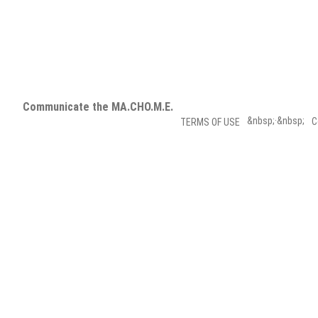
Communicate the MA.CHO.M.E.
&nbsp;·&nbsp;
C
TERMS OF USE