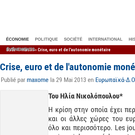
ÉCONOMIE
POLITIQUE
SOCIÉTÉ
INTERNATIONAL
HI
ÉVÉNEMENTS
Guide →
Maison
»
Crise, euro et de l'autonomie monétaire
Crise, euro et de l'autonomie moné
Publié par
maxome
la 29 Mai 2013 en
Ευρωπαϊκά-Δ.Ο
Του Ηλία Νικολόπουλου*
Η κρίση στην οποία έχει πε
και οι άλλες χώρες του ευρωπαϊκού Ν
περισσότερο
. Les journaux et les politique