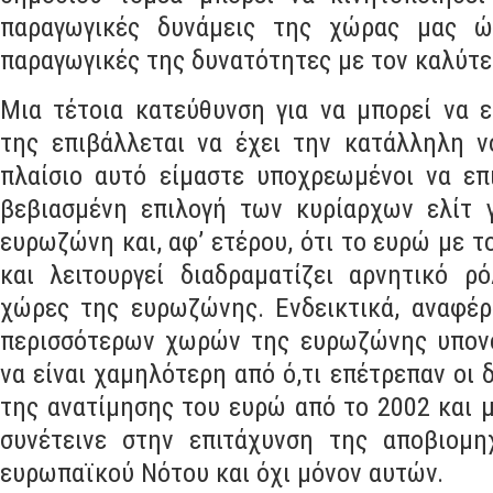
παραγωγικές της δυνατότητες με τον καλύτ
Μια τέτοια κατεύθυνση για να μπορεί να 
της επιβάλλεται να έχει την κατάλληλη ν
πλαίσιο αυτό είμαστε υποχρεωμένοι να επ
βεβιασμένη επιλογή των κυρίαρχων ελίτ 
ευρωζώνη και
,
αφ’ ετέρου
,
ότι το ευρώ με τ
και λειτουργεί διαδραματίζει αρνητικό ρ
χώρες της ευρωζώνης
.
Ενδεικτικά
,
αναφέρ
περισσότερων χωρών της ευρωζώνης υπον
να είναι χαμηλότερη από ό
,
τι επέτρεπαν οι 
της ανατίμησης του ευρώ από το
2002
και 
συνέτεινε στην επιτάχυνση της αποβιομ
ευρωπαϊκού Νότου και όχι μόνον αυτών
.
Η μοναδική
,
σχεδόν
,
χώρα που ευνοήθηκε κα