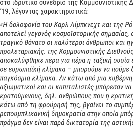
στο ιδρυτικό συνέδριο της Κομμουνιστικής 
’19
,
λέγοντας χαρακτηριστικά
:
«Η δολοφονία του Καρλ Λίμπκνεχτ και της Ρ
αποτελεί γεγονός κοσμοϊστορικής σημασίας
,
τραγικό θάνατο οι καλύτεροι άνθρωποι και η
προλεταριακής
,
της Κομμουνιστικής Διεθνού
αποκαλύφθηκε πέρα για πέρα η ταξική ουσία
σε ευρωπαϊκή κλίμακα
–
μπορούμε να πούμε 
παγκόσμια κλίμακα
.
Αν κάτω από μια κυβέρν
αξιωματικοί και οι καπιταλιστές μπόρεσαν ν
κρατούμενους
, δηλ.
ανθρώπους που η κρατική
κάτω από τη φρούρησή της
,
βγαίνει το συμπ
ρεπουμπλικανική δημοκρατία στην οποία μπόρ
πράγμα δεν είναι παρά δικτατορία της αστική