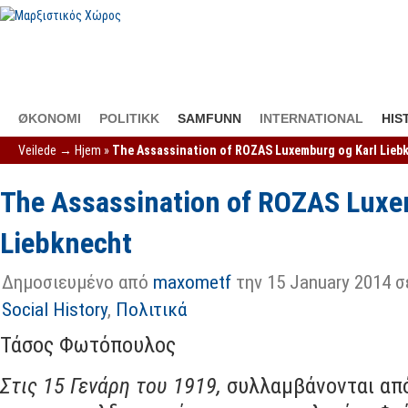
ØKONOMI
POLITIKK
SAMFUNN
INTERNATIONAL
HIS
Veilede →
Hjem
»
The Assassination of ROZAS Luxemburg og Karl Lieb
The Assassination of ROZAS Luxe
Liebknecht
Δημοσιευμένο από
maxometf
την 15 January 2014 σ
Social History
,
Πολιτικά
Τάσος Φωτόπουλος
Στις 15 Γενάρη του 1919,
συλλαμβάνονται από