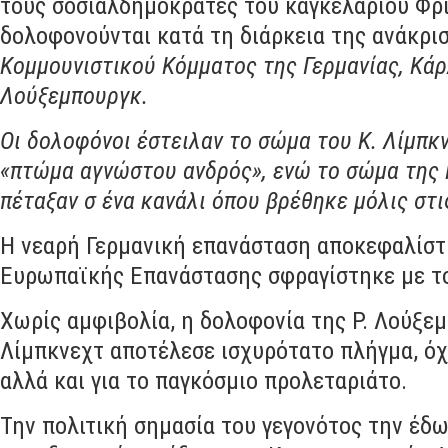
τους σοσιαλδημοκράτες του καγκελαρίου Φρί
δολοφονούνται κατά τη διάρκεια της ανάκρι
Κομμουνιστικού Κόμματος της Γερμανίας, Κάρ
Λούξεμπουργκ.
Οι δολοφόνοι έστειλαν το σώμα του Κ. Λίμπκ
«πτώμα αγνώστου ανδρός»,
ενώ το σώμα της 
πέταξαν σ ένα κανάλι όπου βρέθηκε μόλις στι
Η νεαρή Γερμανική επανάσταση αποκεφαλίστη
Ευρωπαϊκής Επανάστασης σφραγίστηκε με τ
Χωρίς αμφιβολία
,
η δολοφονία της Ρ
.
Λούξεμ
Λίμπκνεχτ αποτέλεσε ισχυρότατο πλήγμα
,
όχ
αλλά και για το παγκόσμιο προλεταριάτο
.
Την πολιτική σημασία του γεγονότος την έδω