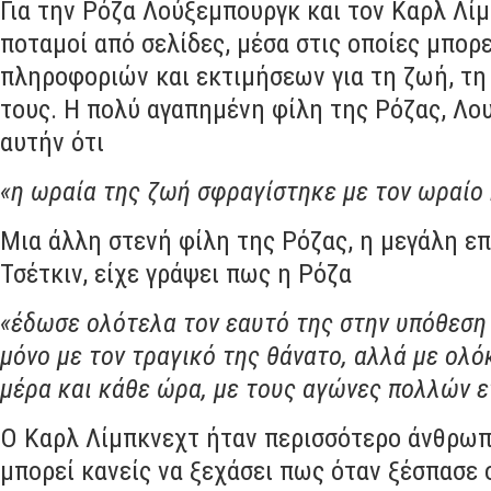
Για την Ρόζα Λούξεμπουργκ και τον Καρλ Λί
ποταμοί από σελίδες
,
μέσα στις οποίες μπορε
πληροφοριών και εκτιμήσεων για τη ζωή
,
τη
τους
.
Η πολύ αγαπημένη φίλη της Ρόζας
,
Λου
αυτήν ότι
«η ωραία της ζωή σφραγίστηκε με τον ωραίο 
Μια άλλη στενή φίλη της Ρόζας
,
η μεγάλη ε
Τσέτκιν
,
είχε γράψει πως η Ρόζα
«έδωσε ολότελα τον εαυτό της στην υπόθεση
μόνο με τον τραγικό της θάνατο
,
αλλά με ολό
μέρα και κάθε ώρα
,
με τους αγώνες πολλών 
Ο Καρλ Λίμπκνεχτ ήταν περισσότερο άνθρωπ
μπορεί κανείς να ξεχάσει πως όταν ξέσπασε