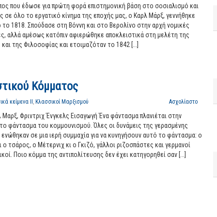
πος που έδωσε για πρώτη φορά επιστημονική βάση στο σοσιαλισμό και
 σε όλο το εργατικό κίνημα της εποχής μας, ο Καρλ Μάρξ, γεννήθηκε
 το 1818. Σπούδασε στη Βόννη και στο Βερολίνο στην αρχή νομικές
ες, αλλά αμέσως κατόπιν αφιερώθηκε αποκλειστικά στη μελέτη της
 και της Φιλοσοφίας και ετοιμαζόταν το 1842 [...]
στικού Κόμματος
κά κείμενα ΙΙ
,
Κλασσικοί Μαρξισμού
Ασχολίαστο
λ Μαρξ
,
Φριντριχ Ένγκελς Εισαγωγή Ένα φάντασμα πλανιέται στην
το φάντασμα του κομμουνισμού
. Όλες οι δυνάμεις της γερασμένης
ενώθηκαν σε μια ιερή συμμαχία για να κυνηγήσουν αυτό το φάντασμα: ο
ι ο τσάρος, ο Μέτερνιχ κι ο Γκιζό, γάλλοι ριζοσπάστες και γερμανοί
κοί. Ποιο κόμμα της αντιπολίτευσης δεν έχει κατηγορηθεί σαν [...]