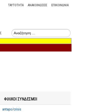
TAYTOTHTA
ΑΝΑΚΟΙΝΩΣΕΙΣ
ΕΠΙΚΟΙΝΩΝΙΑ
Σ
ΦΙΛΙΚΟΙ ΣΥΝΔΕΣΜΟΙ
 2022:
Η σύγκρουση του
Οι αποφάσεις του
σότητες
μαρξισμού –
Eurogroup διαιωνίζουν
antapo/crisis
ρέσκεια
λενινισμού με το
το Χρέος, τη Λιτότητα