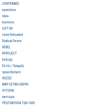
πολιτικό ρεύμα της
και την Επιτροπεία
CONTRAMEE
αναρχίαςαυτονομίας:
eparistera
Ιστορικές διαμάχες και
σύγχρονα σημεία
Iskra
αντιπαράθεσης*
kommon
LEFT.GR
Lenin Reloaded
Radical Desire
REBEL
RPROJECT
Εκδοχή
Εκτός / Γραμμής
ημεροδρόμος
ΘΕΣΕΙΣ
ΜΑΡΞΙΣΤΙΚΗ ΣΚΕΨΗ
ΟΥΤΟΠΙΑ
παντιέρα
ΠΡΩΤΟΒΟΥΛΙΑ ΤΩΝ 1000