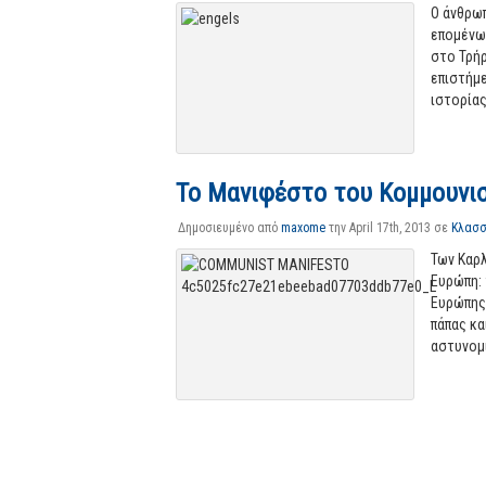
Ο άνθρω
επομένως
στο Τρήρ
επιστήμ
ιστορίας
Το Μανιφέστο του Κομμουνι
Δημοσιευμένο από
maxome
την April 17th, 2013 σε
Κλασσι
Των Καρ
Ευρώπη
:
Ευρώπης 
πάπας κα
αστυνομι