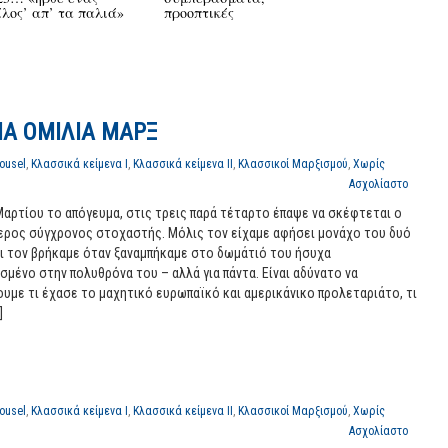
ίλος’ απ’ τα παλιά»
προοπτικές
ΙΑ ΟΜΙΛΙΑ ΜΑΡΞ
ousel
,
Κλασσικά κείμενα Ι
,
Κλασσικά κείμενα ΙΙ
,
Κλασσικοί Μαρξισμού
,
Χωρίς
Ασχολίαστο
Μαρτίου το απόγευμα
,
στις τρεις παρά τέταρτο έπαψε να σκέφτεται ο
ερος σύγχρονος στοχαστής
. Μόλις τον είχαμε αφήσει μονάχο του δυό
ι τον βρήκαμε όταν ξαναμπήκαμε στο δωμάτιό του ήσυχα
σμένο στην πολυθρόνα του – αλλά για πάντα. Είναι αδύνατο να
υμε τι έχασε το μαχητικό ευρωπαϊκό και αμερικάνικο προλεταριάτο, τι
]
ousel
,
Κλασσικά κείμενα Ι
,
Κλασσικά κείμενα ΙΙ
,
Κλασσικοί Μαρξισμού
,
Χωρίς
Ασχολίαστο