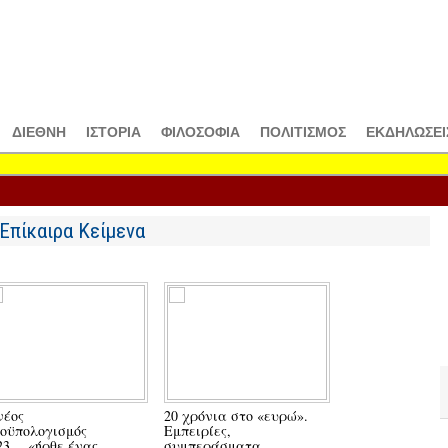
ΔΙΕΘΝΗ
ΙΣΤΟΡΙΑ
ΦΙΛΟΣΟΦΙΑ
ΠΟΛΙΤΙΣΜΟΣ
ΕΚΔΗΛΩΣΕΙ
Επίκαιρα Κείμενα
νέος
20 χρόνια στο «ευρώ».
Προϋπολογισμός
οϋπολογισμός
Εμπειρίες,
τροφοδοτεί ανι
23… «ήρθε ένας
συμπεράσματα,
και λαϊκή δυσα