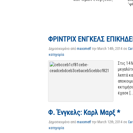
‘φ
ΦΡΙΝΤΡΙΧ ΕΝΓΚΕΛΣ ΕΠΙΚΗΔΕ
Δημοσιευμένο από
maxometf
την March 14th
, 2014 σε
Car
κατηγορία
Στις 14
μεγαλύτ
λεπτά κα
αποκοιμι
εκτιμήσο
έχασε [...
Φ. Ένγκελς: Καρλ Μαρξ *
Δημοσιευμένο από
maxometf
την March 12th, 2014 σε
Car
κατηγορία