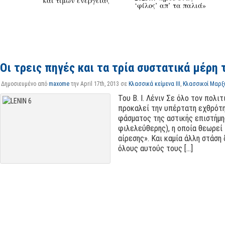
και τιμών ενέργειας
‘φίλος’ απ’ τα παλιά»
Οι τρεις πηγές και τα τρία συστατικά μέρη
Δημοσιευμένο από
maxome
την April 17th, 2013 σε
Κλασσικά κείμενα ΙΙΙ
,
Κλασσικοί Μαρξ
Του Β. Ι. Λένιν Σε όλο τον πολι
προκαλεί την υπέρτατη εχθρότη
φάσματος της αστικής επιστήμης
φιλελεύθερης), η οποία θεωρεί
αίρεσης». Και καμία άλλη στάση
όλους αυτούς τους [...]