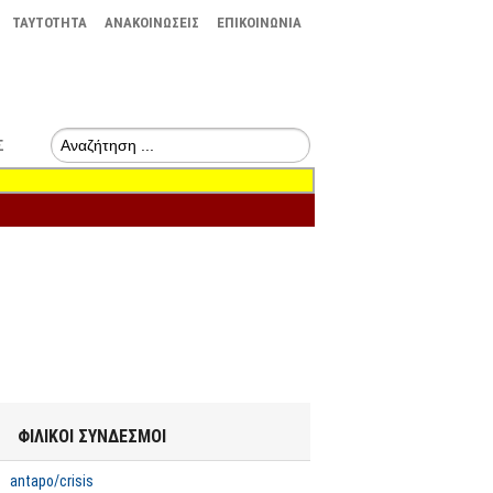
TAYTOTHTA
ΑΝΑΚΟΙΝΩΣΕΙΣ
ΕΠΙΚΟΙΝΩΝΙΑ
Σ
ΦΙΛΙΚΟΙ ΣΥΝΔΕΣΜΟΙ
 2022:
Η σύγκρουση του
Οι αποφάσεις του
σότητες
μαρξισμού –
Eurogroup διαιωνίζουν
antapo/crisis
ρέσκεια
λενινισμού με το
το Χρέος, τη Λιτότητα