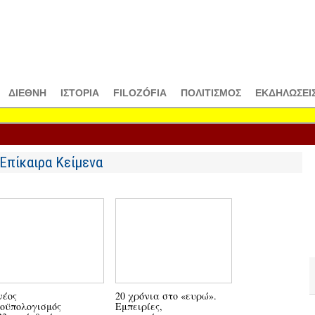
ΔΙΕΘΝΗ
ΙΣΤΟΡΙΑ
FILOZÓFIA
ΠΟΛΙΤΙΣΜΟΣ
ΕΚΔΗΛΩΣΕΙ
Επίκαιρα Κείμενα
νέος
20 χρόνια στο «ευρώ».
Προϋπολογισμός
οϋπολογισμός
Εμπειρίες,
τροφοδοτεί ανι
23… «ήρθε ένας
συμπεράσματα,
και λαϊκή δυσα