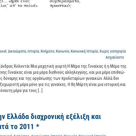
ίλος’ απ’ τα παλιά»
προοπτικές
usel
,
Δικαιώματα
,
Ιστορία
,
Κινήματα
,
Κοινωνία
,
Κοινωνική Ιστορία
,
Χωρίς κατηγορία
Ασχολίαστο
άνδρας Κολοντάι Μια μα­χη­τι­κή γιορ­τή Η Μέρα της Γυ­ναί­κας ή η Μέρα της
ε­νης Γυ­ναί­κας είναι μια μέρα διε­θνούς αλ­λη­λεγ­γύ­ης, και μια μέρα επι­θε­ώ­
ς δύ­να­μης και της ορ­γά­νω­σης των προ­λε­τα­ρί­ων γυ­ναι­κών. Αλλά δεν
 ξε­χω­ρι­στή μέρα μόνο για τις γυ­ναί­κες. Η 8η Μάρτη είναι μια ιστο­ρι­κή και
ό­νευ­τη μέρα για τους [...]
ν Ελλάδα διαχρονική εξέλιξη και
τά το 2011 *