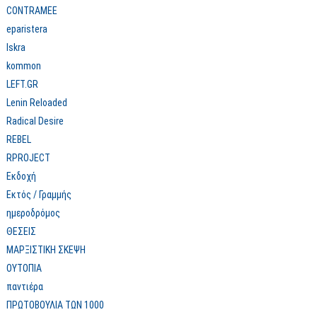
πολιτικό ρεύμα της
και την Επιτροπεία
CONTRAMEE
αναρχίαςαυτονομίας:
eparistera
Ιστορικές διαμάχες και
σύγχρονα σημεία
Iskra
αντιπαράθεσης*
kommon
LEFT.GR
Lenin Reloaded
Radical Desire
REBEL
RPROJECT
Εκδοχή
Εκτός / Γραμμής
ημεροδρόμος
ΘΕΣΕΙΣ
ΜΑΡΞΙΣΤΙΚΗ ΣΚΕΨΗ
ΟΥΤΟΠΙΑ
παντιέρα
ΠΡΩΤΟΒΟΥΛΙΑ ΤΩΝ 1000