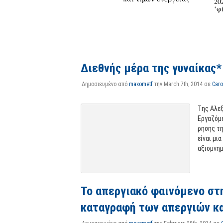
‘φ
Διεθνής μέρα της γυναίκας*
Δημοσιευμένο από
maxometf
την March 7th, 2014 σε
Caro
Tης Αλεξ
Ερ­γα­ζό­μ
ρη­σης τη
είναι μια
αξιο­μνη­μ
Το απεργιακό φαινόμενο στη
καταγραφή των απεργιών κα