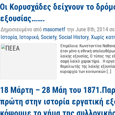
Οι Κορυσχάδες δείχνουν το δρόμ
εξουσίας……
.
Δημοσιευμένο από
maxometf
την June 8th
, 2014 σε
Ιστορία
,
Ιστορικά
,
Society
,
Social History
,
Χωρίς κατ
Επιμέλεια:
Κωνσταντίνα Ναθανα
ήταν μόνο η εθνική απελευθέρωσ
λαϊκής εξουσίας
,
Ο τύπος της ε
σαφή λαϊκό χαρακτήρα
. .
Η εργα
θεμελιωτής της λαϊκής εξουσία
κυριαρχία των κοινωνικών
[...]
18 Μάρτη – 28
Μάη του 1871.Παρ
πρώτη στην ιστορία εργατική εξ
κόψουμε το νήμα της συλλογική