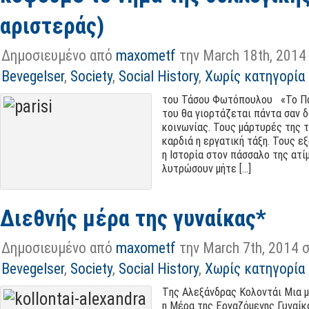
αριστεράς
)
Δημοσιευμένο από
maxometf
την March 18th
, 2014
Bevegelser
,
Society
,
Social History
,
Χωρίς κατηγορία
του Τάσου Φωτόπουλου «Το Παρ
του θα γιορτάζεται πάντα σαν 
κοινωνίας
.
Τους μάρτυρές της τ
καρδιά η εργατική τάξη
.
Τους εξ
η Ιστορία στον πάσσαλο της ατ
λυτρώσουν μήτε
[...]
Διεθνής μέρα της γυναίκας*
Δημοσιευμένο από
maxometf
την March 7th, 2014 
Bevegelser
,
Society
,
Social History
,
Χωρίς κατηγορία
Tης Αλεξάνδρας Κολοντάι Μια μα­χ
η Μέρα της Ερ­γα­ζό­με­νης Γυ­ναί­