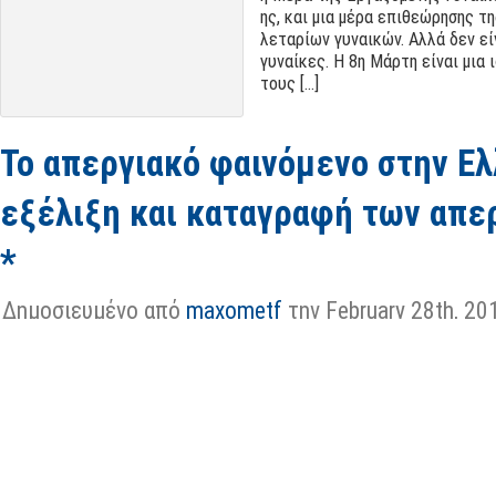
ης
,
και μια μέρα επι­θε­ώ­ρη­σης τ
λε­τα­ρί­ων γυ­ναι­κών
.
Αλλά δεν είν
γυ­ναί­κες
.
Η 8η Μάρτη είναι μια ισ
τους
[...]
Το απεργιακό φαινόμενο στην Ελ
εξέλιξη και καταγραφή των απε
*
Δημοσιευμένο από
maxometf
την February 28th
, 20
Royalties
,
Ιστορία
,
Society
,
Social History
Δημήτρης Κατσορίδας
,
Σοφία Λ
εργασία
, ως έκφραση συλλογική
εργασιακής σχέσης αλλά και κύ
πλούτου,
συνιστά βασικό παράγο
περιεχομένου της μισθωτής εργ
κράτους
.
Η ιστορία του απεργι