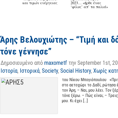
και τιμών ενέργειας
2023… «ήρθε ένας
‘φίλος’ απ’ τα παλιά»
Άρης Βελουχιώτης
– “
Τιμή και δ
τόνε γέννησε
”
Δημοσιευμένο από
maxometf
την September 1st
, 2
Ιστορία
,
Ιστορικά
,
Society
,
Social History
,
Χωρίς κατ
του Νίκου Μπογιόπουλου «Πριν
στο αετοχώρι το Δαδί
,
ρώτησα 
τον Άρη
; –
Ναι
,
μου λέει
.
Τον ξέ
τόνε ξέρω
. –
Πώς είναι
; –
Τρεις
μου
.
Κι έχει
[...]