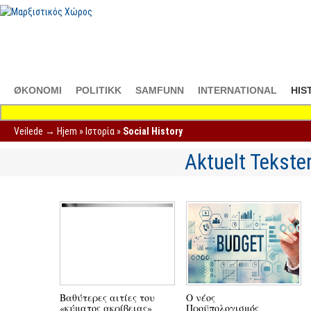
ØKONOMI
POLITIKK
SAMFUNN
INTERNATIONAL
HIS
Veilede →
Hjem
»
Ιστορία
»
Social History
Aktuelt Tekste
Βαθύτερες αιτίες του
Ο νέος
«κύματος ακρίβειας»
Προϋπολογισμός