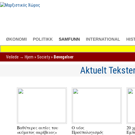
ØKONOMI
POLITIKK
SAMFUNN
INTERNATIONAL
HIS
Veilede →
Hjem
»
Society
»
Bevegelser
Aktuelt Tekste
Βαθύτερες αιτίες του
Ο νέος
20 χ
«κύματος ακρίβειας»
Προϋπολογισμός
Εμπε