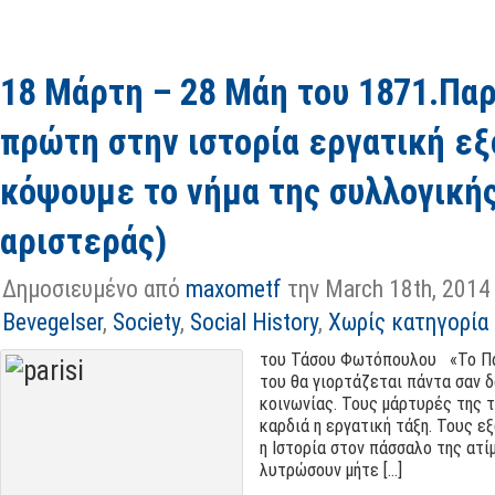
18 Μάρτη – 28
Μάη του 1871.Παρ
πρώτη στην ιστορία εργατική εξ
κόψουμε το νήμα της συλλογική
αριστεράς
)
Δημοσιευμένο από
maxometf
την March 18th
, 2014
Bevegelser
,
Society
,
Social History
,
Χωρίς κατηγορία
του Τάσου Φωτόπουλου «Το Παρ
του θα γιορτάζεται πάντα σαν 
κοινωνίας
.
Τους μάρτυρές της τ
καρδιά η εργατική τάξη
.
Τους εξ
η Ιστορία στον πάσσαλο της ατ
λυτρώσουν μήτε
[...]