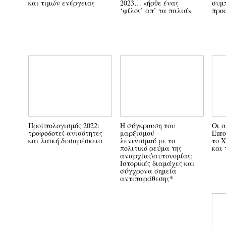
και τιμών ενέργειας
2023… «ήρθε ένας
συμ
‘φίλος’ απ’ τα παλιά»
προο
Η σύγκρουση του
Προϋπολογισμός 2022:
Οι 
μαρξισμού –
τροφοδοτεί ανισότητες
Euro
λενινισμού με το
και λαϊκή δυσαρέσκεια
το Χ
πολιτικό ρεύμα της
και 
αναρχίας\αυτονομίας:
Ιστορικές διαμάχες και
σύγχρονα σημεία
αντιπαράθεσης*