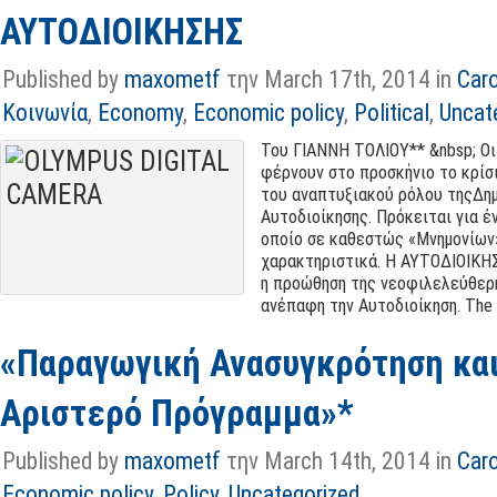
ΑΥΤΟΔΙΟΙΚΗΣΗΣ
Published by
maxometf
την March 17th, 2014 in
Car
Κοινωνία
,
Economy
,
Economic policy
,
Political
,
Uncat
Του ΓΙΑΝΝΗ ΤΟΛΙΟΥ** &nbsp; Οι
φέρνουν στο προσκήνιο το κρίσ
του αναπτυξιακού ρόλου τηςΔη
Αυτοδιοίκησης. Πρόκειται για έ
οποίο σε καθεστώς «Μνημονίων»
χαρακτηριστικά. Η ΑΥΤΟΔΙΟΙΚΗ
η προώθηση της νεοφιλελεύθερη
ανέπαφη την Αυτοδιοίκηση. The [.
«Παραγωγική Ανασυγκρότηση κα
Αριστερό Πρόγραμμα»*
Published by
maxometf
την March 14th, 2014 in
Car
Economic policy
,
Policy
,
Uncategorized