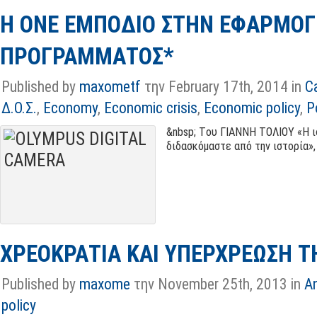
Η ΟΝΕ ΕΜΠΟΔΙΟ ΣΤΗΝ ΕΦΑΡΜΟΓ
ΠΡΟΓΡΑΜΜΑΤΟΣ*
Published by
maxometf
την February 17th, 2014 in
C
Δ.Ο.Σ.
,
Economy
,
Economic crisis
,
Economic policy
,
P
&nbsp; Tου ΓΙΑΝΝΗ ΤΟΛΙΟΥ «Η ι
διδασκόμαστε από την ιστορία», Γ
ΧΡΕΟΚΡΑΤΙΑ ΚΑΙ ΥΠΕΡΧΡΕΩΣΗ Τ
Published by
maxome
την November 25th, 2013 in
A
policy