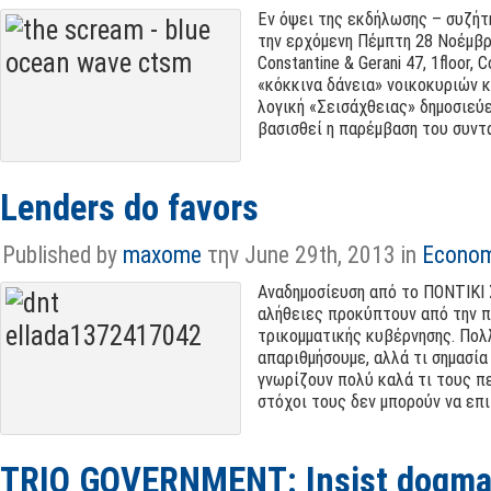
Εν όψει της εκδήλωσης – συζήτ
την ερχόμενη Πέμπτη 28 Νοέμβρη
Constantine & Gerani 47, 1floor,
«κόκκινα δάνεια» νοικοκυριών κ
λογική «Σεισάχθειας» δημοσιεύε
βασισθεί η παρέμβαση του συντάκτ
Lenders do favors
Published by
maxome
την June 29th, 2013 in
Econo
Αναδημοσίευση από το ΠΟΝΤΙΚΙ
αλήθειες προκύπτουν από την π
τρικομματικής κυβέρνησης
.
Πολ
απαριθμήσουμε
,
αλλά τι σημασία
γνωρίζουν πολύ καλά τι τους π
στόχοι τους δεν μπορούν να επ
TRIO GOVERNMENT: Insist dogmat