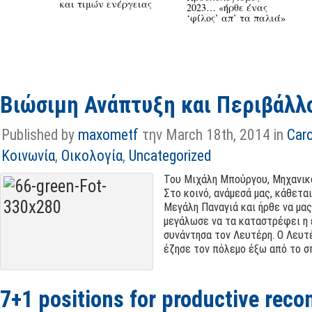
και τιμών ενέργειας
2023… «ήρθε ένας
‘φίλος’ απ’ τα παλιά»
Βιώσιμη Ανάπτυξη και Περιβάλλ
Published by
maxometf
την March 18th
, 2014 in
Car
Κοινωνία
,
Οικολογία
,
Uncategorized
Του Μιχάλη Μπούργου
,
Μηχανικ
Στο κοινό
,
ανάμεσά μας
,
κάθεται
Μεγάλη Παναγιά και ήρθε να μας
μεγάλωσε να τα καταστρέφει η
συνάντησα τον Λευτέρη
.
Ο Λευτέ
έζησε τον πόλεμο έξω από το σ
7+1 positions for productive reco