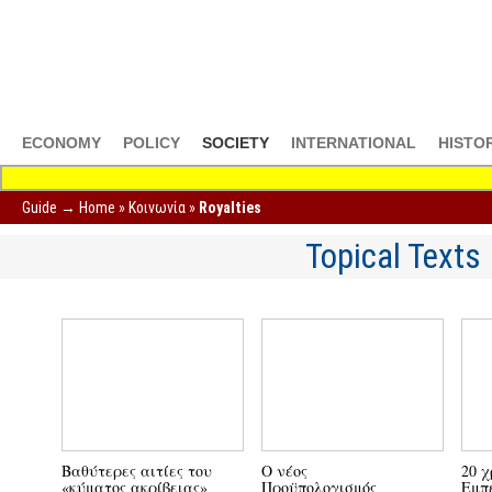
ECONOMY
POLICY
SOCIETY
INTERNATIONAL
HISTO
Guide →
Home
»
Κοινωνία
»
Royalties
Topical Texts
Βαθύτερες αιτίες του
Ο νέος
«κύματος ακρίβειας»
Προϋπολογισμός